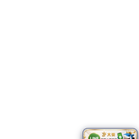
合彩球
、北京賽車、電子遊戲老虎機、捕魚機等讓您
盡情享受24小時不受限地暢遊網站內所有遊戲，永久
優惠免費註冊送金最高999，一個帳號終身會員，免
費萬片影城隨您看，引進最新科技安全技術，讓您安
心地享受遊戲的樂趣與體驗。
COPYRIGHT © 2019
LEO娛樂城
. ALL RIGHTS
RESERVED. | FOTOGRAFIE BY
CATCH THEMES
LEO EX,註冊經銷EX5772 免費領168體驗金