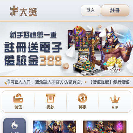
S
k
娛樂城
i
p
線上最具信譽唯一合法博弈官網手機APP投注
t
o
MENU
c
o
n
KU娛樂
t
e
KU娛樂-在線博弈唯一官方網
n
t
站手機APP即時投注│最高送
金999