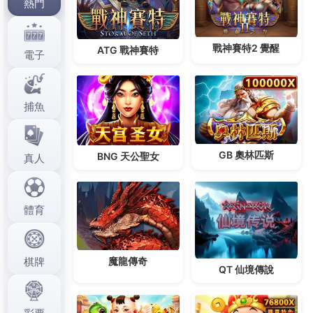
娛樂是一項能吸引玩家的注意與興趣並讓玩家感到愉
悅與滿足的活動，簡單來說娛樂既可以是一個想法，
也可以把它當成一項任務。娛樂也是人們最廣泛的休
閒活動之一，對於現在線上娛樂紛紛的崛起，由於創
業門檻低，導致素質良莠不齊，被鎖帳號或不出款等
問題層出不窮，甚至惡劣故意倒閉都屢見不鮮，所
以，在這麼多的在線娛樂城中到底玩家要如選擇一家
有信譽、好評的娛樂城呢?今天小編要為大家介紹在娛