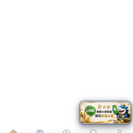
費萬片影城隨您看，引進最新科技安全技術，讓您安
心地享受遊戲的樂趣與體驗。
COPYRIGHT © 2019
LEO娛樂城
. ALL RIGHTS
RESERVED. | FOTOGRAFIE BY
CATCH THEMES
LEO EX,註冊經銷EX5772 免費領168體驗金
首存滿千送500現金,指定EX經銷介紹好友再領588現金